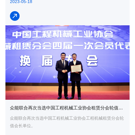
2023-05-18
众能联合再次当选中国工程机械工业协会租赁分会轮值会长单位
众能联合再次当选中国工程机械工业协会工程机械租赁分会轮
值会长单位。