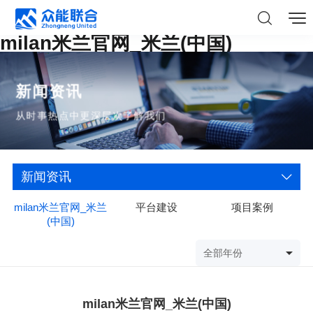
milan米兰官网_米兰(中国)
新闻资讯
从时事热点中更深层次了解我们
新闻资讯
milan米兰官网_米兰
平台建设
项目案例
(中国)
全部年份
milan米兰官网_米兰(中国)