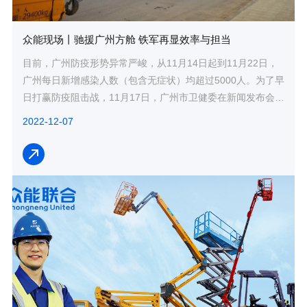
众能现场丨驰援广州方舱 铁军再显效率与担当
目前，广州防疫形势异常严峻，从11月14日起到11月22日，
广州每日新增感染人数（包含无症状）均超过5000人。为了早
日打赢防疫阻击战，11月17日，广州市卫健委在新闻发布会中
明确提出，要大力推进方舱医院建设。
2022-12-07