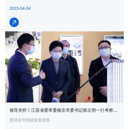
2023-04-04
领导关怀丨江苏省委常委南京市委书记韩立明一行考察调研众能联合
坚持走可持续发展道路