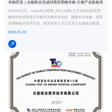
并购官宣｜众能联合完成对西安荣峰并购 引领产业新格局
2022年12月，milan米兰官网_米兰(中国) 正式完成对西安荣
峰软件技术有限公司相关并购安排动作。随着本次并购，原西
安荣峰相关技术产品、相关技术人才正式并入众能联合集团，
持续增强众能联合数字化发展战略。本...
2023-01-31