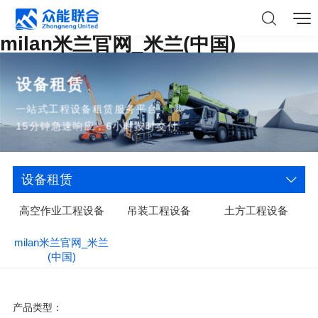
milan米兰官网_米兰(中国)
设备租赁
一站式工程设备租赁服务平台，
15分钟急速响应，6小时按时交付
设备租赁
高空作业工程设备
吊装工程设备
土方工程设备
milan米兰官网_米兰
(中国)
产品类型：