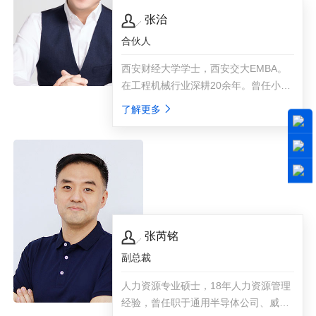
张治
合伙人
西安财经大学学士，西安交大EMBA。
在工程机械行业深耕20余年。曾任小松
中国代理商总经理。曾任“管租易”创始
了解更多
人CEO，成功打造了行业首家设备租赁
运营SaaS软件。
张芮铭
副总裁
人力资源专业硕士，18年人力资源管理
经验，曾任职于通用半导体公司、威世