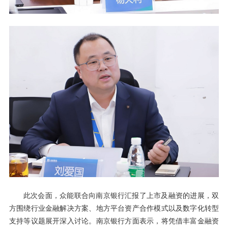
此次会面，众能联合向南京银行汇报了上市及融资的进展，双
方围绕行业金融解决方案、地方平台资产合作模式以及数字化转型
支持等议题展开深入讨论。南京银行方面表示，将凭借丰富金融资