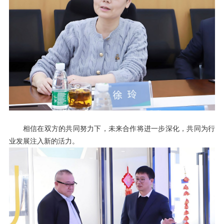
相信在双方的共同努力下，未来合作将进一步深化，共同为行
业发展注入新的活力。