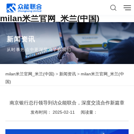
milan米兰官网_米兰(中国)
新闻资讯
从时事热点中更深层次了解我们
milan米兰官网_米兰(中国)
>
新闻资讯
>
milan米兰官网_米兰(中
国)
南京银行总行领导到访众能联合，深度交流合作新篇章
发布时间： 2025-02-11
阅读量：