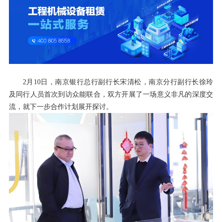
2月10日，南京银行总行副行长宋清松，南京分行副行长徐玲
及同行人员首次到访众能联合，双方开展了一场意义非凡的深度交
流，就下一步合作计划展开探讨。