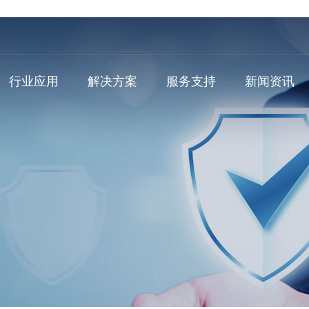
行业应用
解决方案
服务支持
新闻资讯