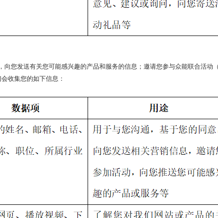
下，向您发送有关您可能感兴趣的产品和服务的信息；邀请您参与众能联合活动
们会收集您的如下信息：