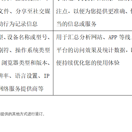
们提供的其他方式进行退订。