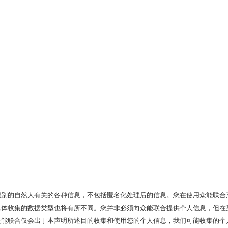
识别的自然人有关的各种信息，不包括匿名化处理后的信息。您在使用众能联合
具体收集的数据类型也将有所不同。您并非必须向众能联合提供个人信息，但在
众能联合仅会出于本声明所述目的收集和使用您的个人信息，我们可能收集的个