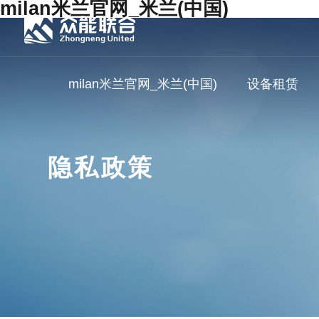
milan米兰官网_米兰(中国)
milan米兰官网_米兰(中国)
设备租赁
隐私政策