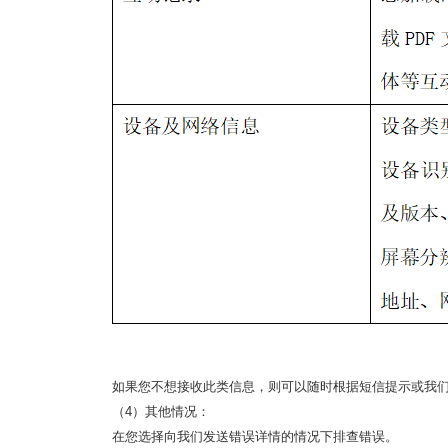
如果您不想接收此类信息，则可以随时根据短信提示或我
（4）其他情况：
在您选择向我们发送错误详情的情况下排查错误。