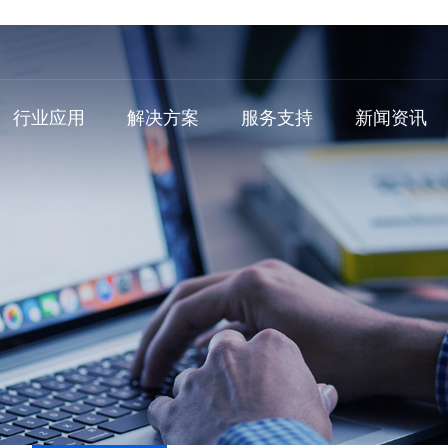
行业应用
解决方案
服务支持
新闻资讯