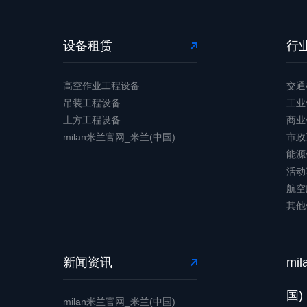
设备租赁
行
高空作业工程设备
交通
吊装工程设备
工业
土方工程设备
商业
milan米兰官网_米兰(中国)
市政
能源
活动
航空
其他
新闻资讯
mi
国)
milan米兰官网_米兰(中国)