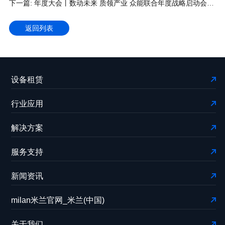
长单位
下一篇: 年度大会丨数动未来 质领产业 众能联合年度战略启动会圆
满落幕
返回列表
设备租赁
行业应用
解决方案
服务支持
新闻资讯
milan米兰官网_米兰(中国)
关于我们