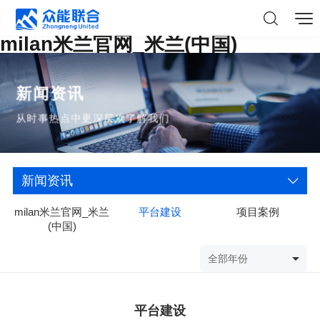
milan米兰官网_米兰(中国)
新闻资讯
从时事热点中更深层次了解我们
新闻资讯
milan米兰官网_米兰
平台建设
项目案例
(中国)
全部年份
平台建设