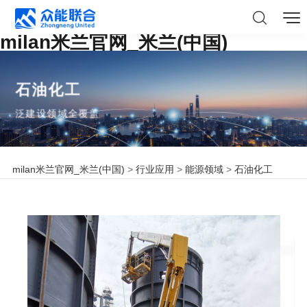
milan米兰官网_米兰(中国)
石油化工
泛建设领域全覆盖
milan米兰官网_米兰(中国)
>
行业应用
>
能源领域
>
石油化工