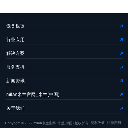
设备租赁
行业应用
解决方案
服务支持
新闻资讯
milan米兰官网_米兰(中国)
关于我们
隐私政策
|
法律声明
Copyright © 2022 milan米兰官网_米兰(中国) 版权所有.